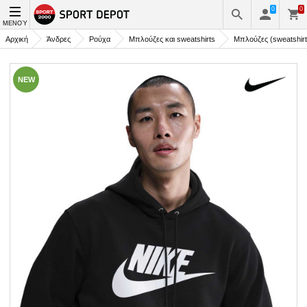
0
0
ΜΕΝΟΎ
Αρχική
Άνδρες
Ρούχα
Μπλούζες και sweatshirts
Μπλούζες (sweatshirt
NEW