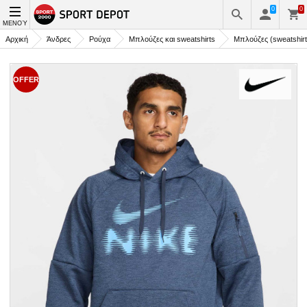
0
0
ΜΕΝΟΎ
Αρχική
Άνδρες
Ρούχα
Μπλούζες και sweatshirts
Μπλούζες (sweatshirt
OFFER