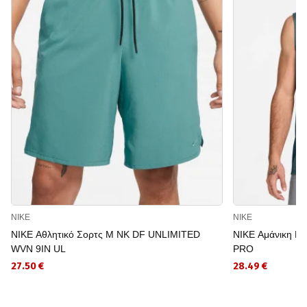
NIKE
NIKE
NIKE Αθλητικό Σορτς M NK DF UNLIMITED
NIKE Αμάνικη Μ
WVN 9IN UL
PRO
27.50 €
28.49 €