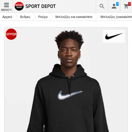
0
0
ΜΕΝΟΎ
Αρχική
Άνδρες
Ρούχα
Μπλούζες και sweatshirts
Μπλούζες (sweatshirt
OFFER