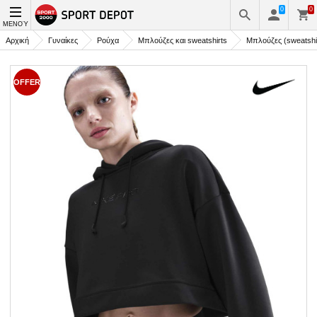
0
0
ΜΕΝΟΎ
Αρχική
Γυναίκες
Ρούχα
Μπλούζες και sweatshirts
Μπλούζες (sweatshi
OFFER