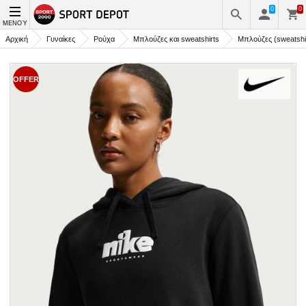
0
0
ΜΕΝΟΎ
Αρχική
Γυναίκες
Ρούχα
Μπλούζες και sweatshirts
Μπλούζες (sweatshi
OFFER