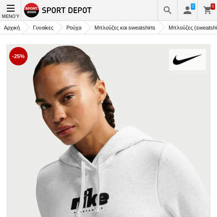
0
0
ΜΕΝΟΎ
Αρχική
Γυναίκες
Ρούχα
Μπλούζες και sweatshirts
Μπλούζες (sweatshi
-25%