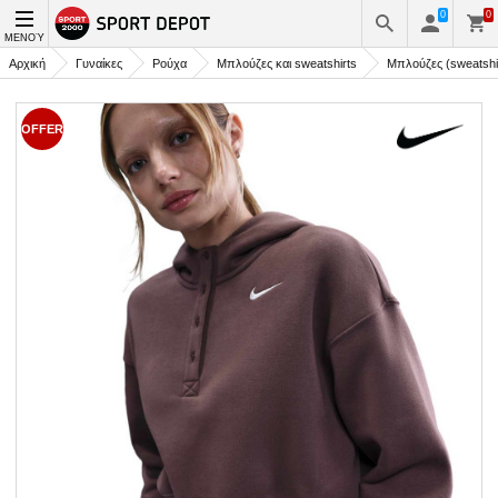
0
0
ΜΕΝΟΎ
Αρχική
Γυναίκες
Ρούχα
Μπλούζες και sweatshirts
Μπλούζες (sweatshi
OFFER