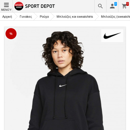
0
0
ΜΕΝΟΎ
Αρχική
Γυναίκες
Ρούχα
Μπλούζες και sweatshirts
Μπλούζες (sweatshi
%