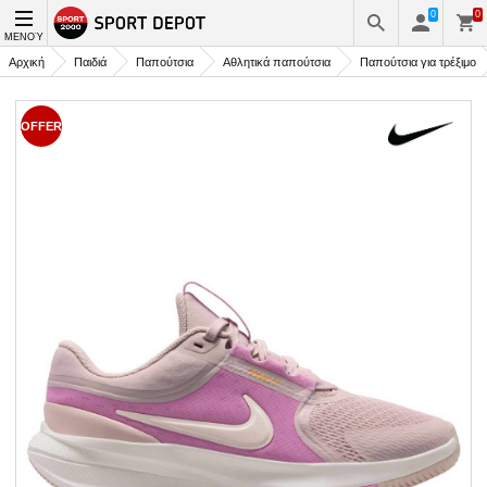
0
0
ΜΕΝΟΎ
Αρχική
Παιδιά
Παπούτσια
Αθλητικά παπούτσια
Παπούτσια για τρέξιμο
OFFER