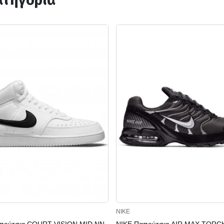
ατηγορία
NIKE
πούτσια COURT VISION MID NN
NIKE Παπούτσια AIR MAX TORC