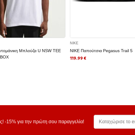
NIKE
ντομάνικη Μπλούζα U NSW TEE
NIKE Παπούτσια Pegasus Trail 5
 BOX
119.99 €
ς! -15% για την πρώτη σου παραγγελία!