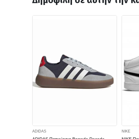
Δημοφιλή σε αυτήν την κ
ADIDAS
NIKE
ADIDAS Παπούτσια Barreda Decode
NIKE Πα