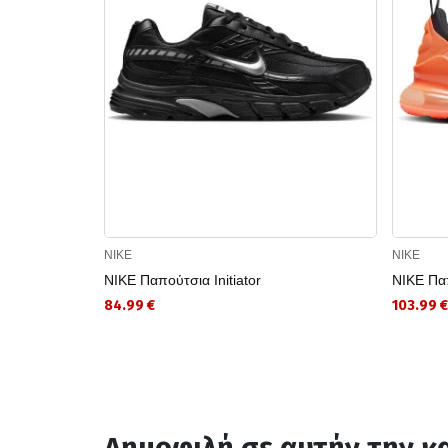
NIKE
NIKE
NIKE Παπούτσια Initiator
NIKE Πα
84.99 €
103.99 €