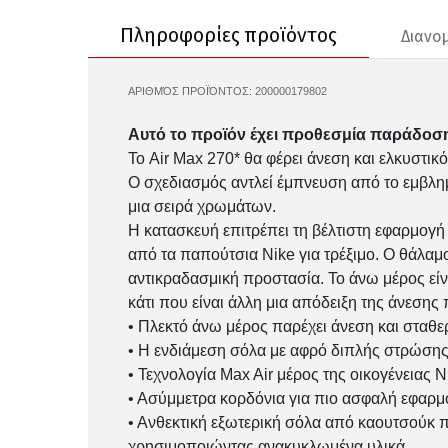
Πληροφορίες προϊόντος
Διανο
ΑΡΙΘΜΌΣ ΠΡΟΪΌΝΤΟΣ:
200000179802
NIKE-AH8050
Αυτό το προϊόν έχει προθεσμία παράδοση
Το Air Max 270* θα φέρει άνεση και ελκυστικ
Ο σχεδιασμός αντλεί έμπνευση από το εμβλημα
μια σειρά χρωμάτων.
Η κατασκευή επιτρέπει τη βέλτιστη εφαρμογή
από τα παπούτσια Nike για τρέξιμο. Ο θάλαμ
αντικραδασμική προστασία. Το άνω μέρος εί
κάτι που είναι άλλη μια απόδειξη της άνεση
• Πλεκτό άνω μέρος παρέχει άνεση και σταθε
• Η ενδιάμεση σόλα με αφρό διπλής στρώσης 
• Τεχνολογία Max Air μέρος της οικογένειας
• Ασύμμετρα κορδόνια για πιο ασφαλή εφαρμ
• Ανθεκτική εξωτερική σόλα από καουτσούκ π
χρησιμοποιώντας ανακυκλωμένα υλικά.