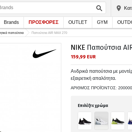
Kατ
Brands
ΠΡΟΣΦΟΡΕΣ
OUTLET
GYM
OUTD
ητικά παπούτσια
Παπούτσια AIR MAX 270
NIKE
Παπούτσια AI
159,99 EUR
Ανδρικά παπούτσια με μοντέρ
εξαιρετική απαλότητα.
ΑΡΙΘΜΌΣ ΠΡΟΪΌΝΤΟΣ:
20000
Επιλέξτε χρώμα