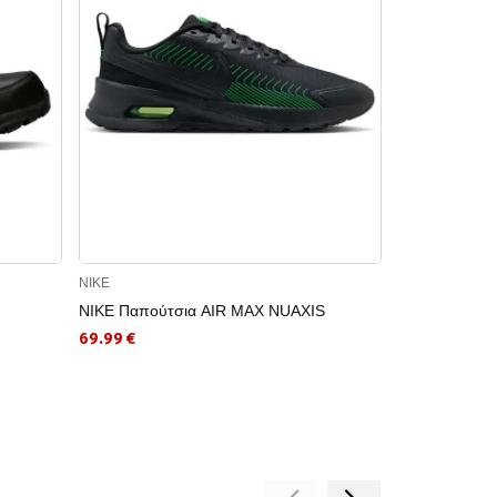
NIKE
NIKE
NIKE Παπούτσια AIR MAX NUAXIS
NIKE Παπούτ
69.99 €
159.99 €