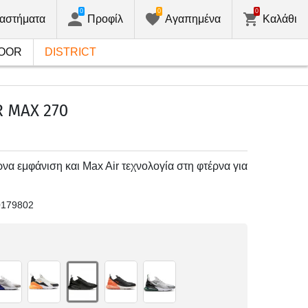
0
0
0
αστήματα
Προφίλ
Αγαπημένα
Καλάθι
OOR
DISTRICT
R MAX 270
να εμφάνιση και Max Air τεχνολογία στη φτέρνα για
0179802