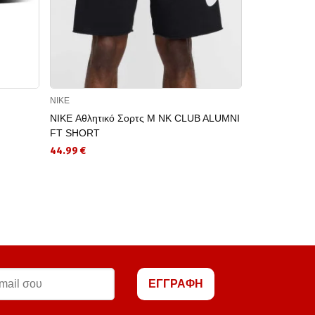
NIKE
NIKE
NIKE Αθλητικό Σορτς M NK CLUB ALUMNI
NIKE Αθλητικ
FT SHORT
UNLIMITED W
44.99 €
27.50 €
ΕΓΓΡΑΦΗ