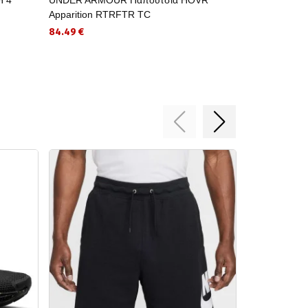
Apparition RTRFTR TC
77.00 €
84.49 €