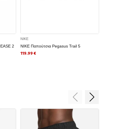
NIKE
NIKE
 EASE 2
NIKE Παπούτσια Pegasus Trail 5
NIKE Παπούτ
4 GTX V2
119.99 €
119.99 €