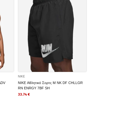
NIKE
NIKE
ADV
NIKE Αθλητικό Σορτς M NK DF CHLLGR
NIKE Κοντομ
RN ENRGY 7BF SH
HYVERSE SS
33.74 €
27.99 €