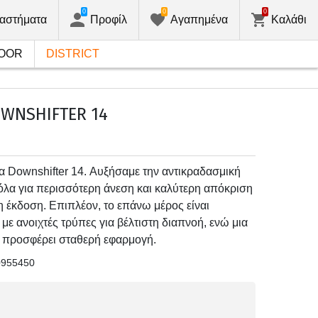
0
0
0
αστήματα
Προφίλ
Αγαπημένα
Καλάθι
OOR
DISTRICT
WNSHIFTER 14
α Downshifter 14. Αυξήσαμε την αντικραδασμική
όλα για περισσότερη άνεση και καλύτερη απόκριση
 έκδοση. Επιπλέον, το επάνω μέρος είναι
ε ανοιχτές τρύπες για βέλτιστη διαπνοή, ενώ μια
ς προσφέρει σταθερή εφαρμογή.
0955450