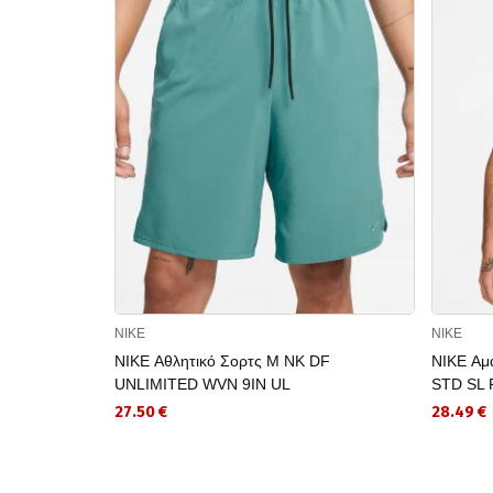
NIKE
NIKE
NIKE Αθλητικό Σορτς M NK DF
NIKE Αμ
UNLIMITED WVN 9IN UL
STD SL
27.50 €
28.49 €