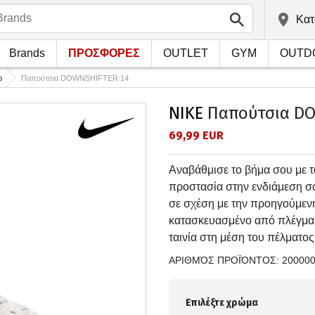
Kατ
Brands
ΠΡΟΣΦΟΡΕΣ
OUTLET
GYM
OUTD
ο
Παπούτσια DOWNSHIFTER 14
NIKE
Παπούτσια DO
69,99 EUR
Αναβάθμισε το βήμα σου με τ
προστασία στην ενδιάμεση σ
σε σχέση με την προηγούμενη
κατασκευασμένο από πλέγμα μ
ταινία στη μέση του πέλματο
ΑΡΙΘΜΌΣ ΠΡΟΪΌΝΤΟΣ:
20000
Επιλέξτε χρώμα