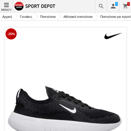
0
0
ΜΕΝΟΎ
Αρχική
Γυναίκες
Παπούτσια
Αθλητικά παπούτσια
Παπούτσια για προπ
-25%