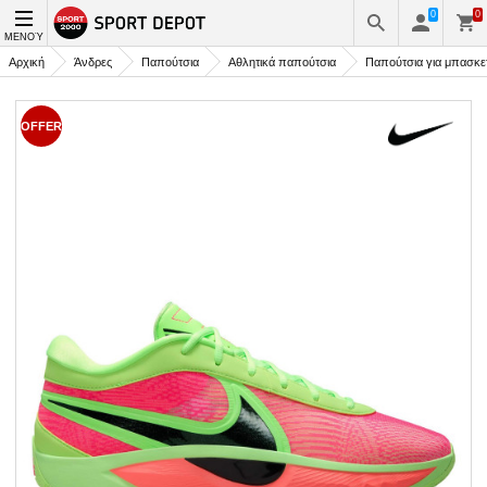
0
0
ΜΕΝΟΎ
Αρχική
Άνδρες
Παπούτσια
Αθλητικά παπούτσια
Παπούτσια για μπασκε
OFFER