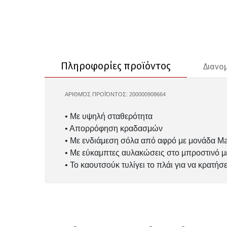
Πληροφορίες προϊόντος
Διανο
ΑΡΙΘΜΌΣ ΠΡΟΪΌΝΤΟΣ:
200000908664
NIKE-FQ1833
• Με υψηλή σταθερότητα
• Απορρόφηση κραδασμών
• Με ενδιάμεση σόλα από αφρό με μονάδα Max
• Με εύκαμπτες αυλακώσεις στο μπροστινό μ
• Το καουτσούκ τυλίγει το πλάι για να κρατήσ