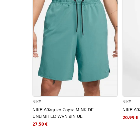
NIKE
NIKE
NIKE Αθλητικό Σορτς M NK DF
NIKE Αθ
UNLIMITED WVN 9IN UL
20.99 €
27.50 €