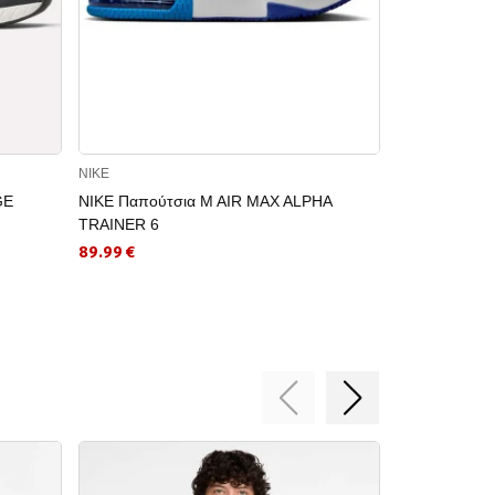
NIKE
NIKE
GE
NIKE Παπούτσια M AIR MAX ALPHA
NIKE Παπούτ
TRAINER 6
96.19 €
89.99 €