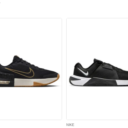
ν
NIKE