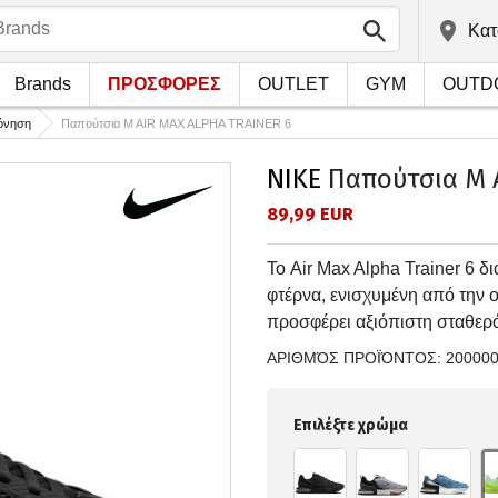
Kατ
Brands
ΠΡΟΣΦΟΡΕΣ
OUTLET
GYM
OUTD
όνηση
Παπούτσια M AIR MAX ALPHA TRAINER 6
NIKE
Παπούτσια M 
89,99 EUR
Το Air Max Alpha Trainer 6 δ
φτέρνα, ενισχυμένη από την
προσφέρει αξιόπιστη σταθερό
ΑΡΙΘΜΌΣ ΠΡΟΪΌΝΤΟΣ:
20000
Επιλέξτε χρώμα