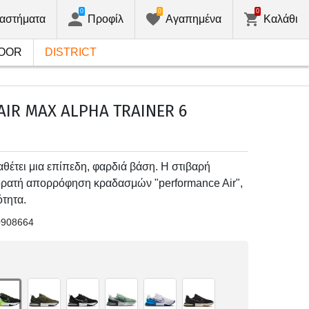
0
0
0
αστήματα
Προφίλ
Αγαπημένα
Καλάθι
OOR
DISTRICT
AIR MAX ALPHA TRAINER 6
ιαθέτει μια επίπεδη, φαρδιά βάση. Η στιβαρή
 ορατή απορρόφηση κραδασμών "performance Air",
τητα.
0908664