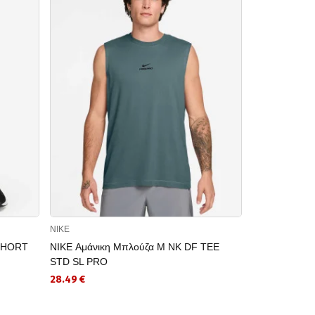
NIKE
NIKE
 SHORT
NIKE Αμάνικη Μπλούζα M NK DF TEE
NIKE Κοντομ
STD SL PRO
HYVERSE SS
28.49 €
27.99 €