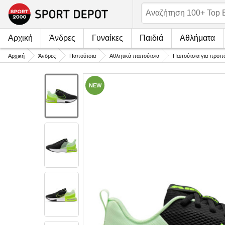
Αρχική
Άνδρες
Γυναίκες
Παιδιά
Αθλήματα
Αρχική
Άνδρες
Παπούτσια
Αθλητικά παπούτσια
Παπούτσια για προπ
NEW