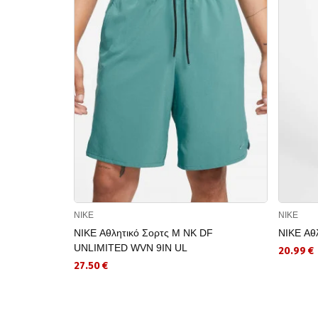
NIKE
NIKE
NIKE Αθλητικό Σορτς M NK DF
NIKE Αθ
UNLIMITED WVN 9IN UL
20.99 €
27.50 €