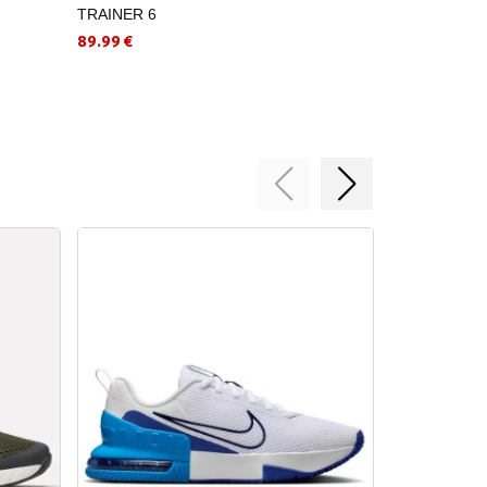
TRAINER 6
51.99 €
89.99 €