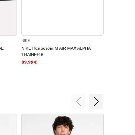
NIKE
NIKE
GE
NIKE Παπούτσια M AIR MAX ALPHA
NIKE Παπούτ
TRAINER 6
96.19 €
89.99 €