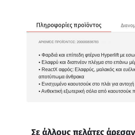
Πληροφορίες προϊόντος
Διανο
ΑΡΙΘΜΌΣ ΠΡΟΪΌΝΤΟΣ:
200000838783
NIKE-HJ1875
• Φαρδιά και επίπεδη φτέρνα Hyperlift με ε
• Ελαφρύ και διαπνέον πλέγμα στο επάνω μέ
• ReactX αφρός: Ελαφρύς, μαλακός και ευέλικ
αποτύπωμα άνθρακα
• Ενισχυμένο καουτσούκ στο πλάι για αντοχή
• Ανθεκτική εξωτερική σόλα από καουτσούκ 
Σε άλλους πελάτες άρεσα