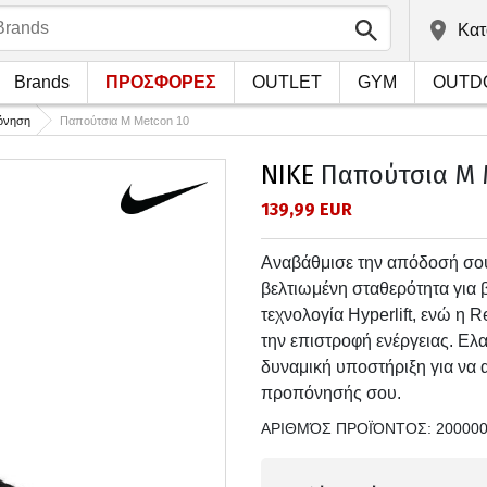
Kατ
Brands
ΠΡΟΣΦΟΡΕΣ
OUTLET
GYM
OUTD
όνηση
Παπούτσια M Metcon 10
NIKE
Παπούτσια M 
139,99 EUR
Αναβάθμισε την απόδοσή σου
βελτιωμένη σταθερότητα για β
τεχνολογία Hyperlift, ενώ η 
την επιστροφή ενέργειας. Ε
δυναμική υποστήριξη για να α
προπόνησής σου.
ΑΡΙΘΜΌΣ ΠΡΟΪΌΝΤΟΣ:
20000