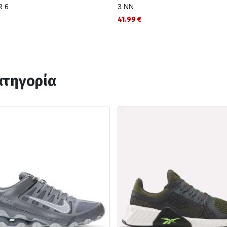
R 6
3 NN
41.99 €
ατηγορία