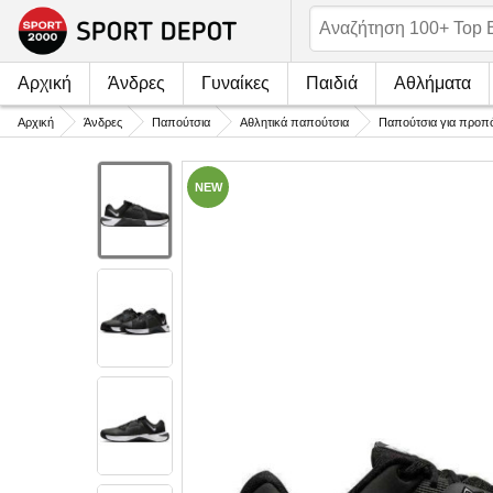
Αρχική
Άνδρες
Γυναίκες
Παιδιά
Αθλήματα
Αρχική
Άνδρες
Παπούτσια
Αθλητικά παπούτσια
Παπούτσια για προπ
NEW