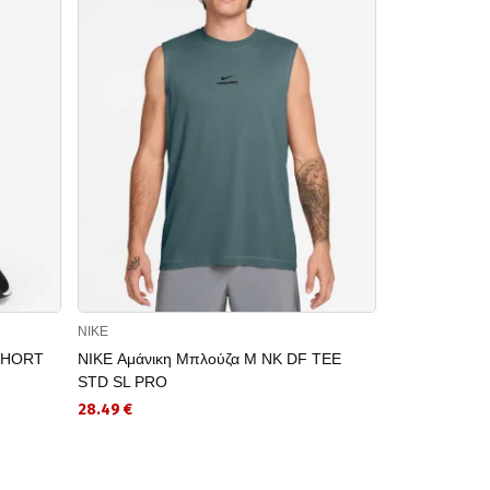
NIKE
NIKE
 SHORT
NIKE Αμάνικη Μπλούζα M NK DF TEE
NIKE Κοντομ
STD SL PRO
HYVERSE SS
28.49 €
27.99 €