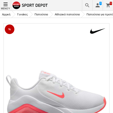
0
0
ΜΕΝΟΎ
Αρχική
Γυναίκες
Παπούτσια
Αθλητικά παπούτσια
Παπούτσια για προπ
%