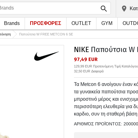
Kατ
Brands
ΠΡΟΣΦΟΡΕΣ
OUTLET
GYM
OUTD
οπόνηση
Παπούτσια W FREE METCON 6 SE
NIKE
Παπούτσια W 
97,49 EUR
129,99 EUR Προτεινόμενη Τιμή Καταλόγου
32,50 EUR Διαφορά
Τα Metcon 6 ανοίγουν έναν 
τα γυναικεία παπούτσια προ
μπροστινό μέρος και ενισχυμ
περισσότερη ελευθερία για δυ
καρδιο, συν τη σταθερή βάση 
ΑΡΙΘΜΌΣ ΠΡΟΪΌΝΤΟΣ:
20000