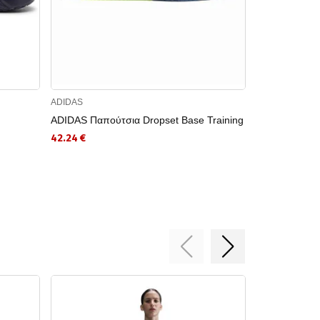
ADIDAS
NIKE
ADIDAS Παπούτσια Dropset Base Training
NIKE Παπούτ
42.24 €
59.99 €