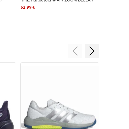
BELLA 7
62.99 €
58.49 €