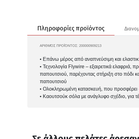
Πληροφορίες προϊόντος
Διανο
ΑΡΙΘΜΌΣ ΠΡΟΪΌΝΤΟΣ:
200000909213
NIKE-IB6549
• Επάνω μέρος από αναπνεύσιμη και ελαστική
• Τεχνολογία Flywire – εξαιρετικά ελαφριά, 
παπουτσιού, παρέχοντας στήριξη στο πόδι κα
παπουτσιού
• Ολοκληρωμένη κατασκευή, που προσφέρει 
• Καουτσούκ σόλα με ανάγλυφο σχέδιο, για τέ
Σε άλλους πελάτες άρεσα