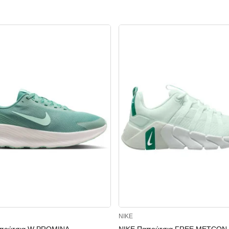
NIKE
πούτσια W PROMINA
NIKE Παπούτσια FREE METCON 