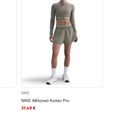
NIKE
NIKE
NIKE Αθλητικό Κολάν Pro
NIKE Αθλητι
5IN SHORT 
31.49 €
29.99 €