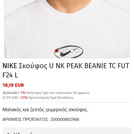
NIKE
Σκούφος U NK PEAK BEANIE TC FUT
F24 L
18,19 EUR
19,59 EUR
(
-7%
)
Καλύτερη τιμή των τελευταίων 30 ημερών
27,99 EUR (
-35%
) Προτεινόμενη Τιμή Καταλόγου
Μαλακός και ζεστός χειμερινός σκούφος.
ΑΡΙΘΜΌΣ ΠΡΟΪΌΝΤΟΣ:
200000882968