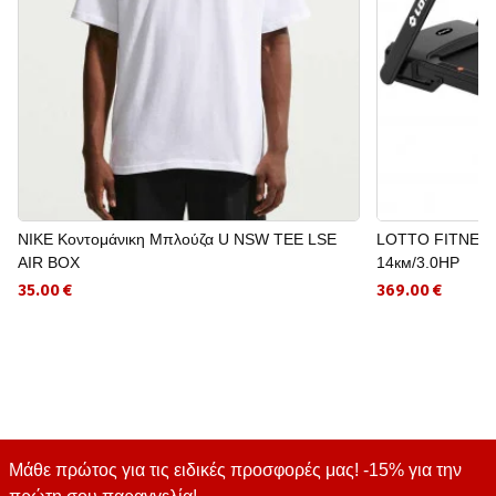
NIKE Κοντομάνικη Μπλούζα U NSW TEE LSE
LOTTO FITNESS
AIR BOX
14км/3.0HP
35.00 €
369.00 €
Μάθε πρώτος για τις ειδικές προσφορές μας! -15% για την