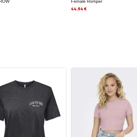
ROW
Female Romper
44.94 €