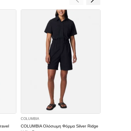
COLUMBIA
ONLY
avel
COLUMBIA Ολόσωμη Φόρμα Silver Ridge
ONLY Γυναικε