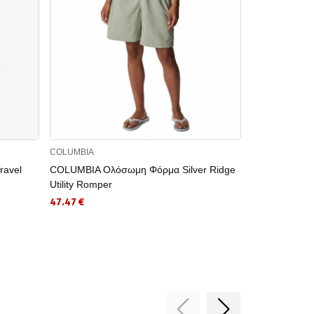
COLUMBIA
ADIDAS
avel
COLUMBIA Ολόσωμη Φόρμα Silver Ridge
ADIDAS Αθλη
Utility Romper
Lounge Rib 
47.47 €
26.00 €