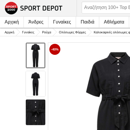
Αρχική
Άνδρες
Γυναίκες
Παιδιά
Αθλήματα
Αρχική
Γυναίκες
Ρούχα
Ολόσωμες Φόρμες
Καλοκαιρινές ολόσωμες 
-40%