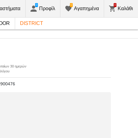
0
0
0
αστήματα
Προφίλ
Αγαπημένα
Καλάθι
OOR
DISTRICT
ευταίων 30 ημερών
αλόγου
0900476