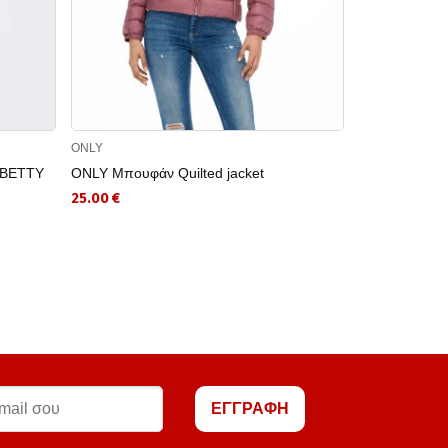
ONLY
ONLY
LBETTY
ONLY Μπουφάν Quilted jacket
ONLY Γυναικε
ONLNOVA LIF
25.00 €
15.39 €
ΕΓΓΡΑΦΗ