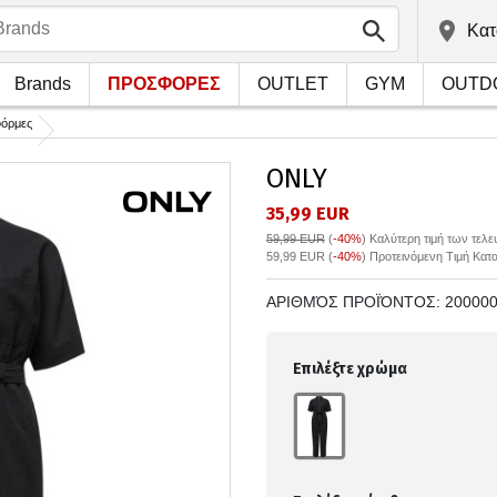
Kατ
Brands
ΠΡΟΣΦΟΡΕΣ
OUTLET
GYM
OUTD
φόρμες
ONLY
35,99 EUR
59,99 EUR
(
-40%
)
Καλύτερη τιμή των τελ
59,99 EUR (
-40%
) Προτεινόμενη Τιμή Κατ
ΑΡΙΘΜΌΣ ΠΡΟΪΌΝΤΟΣ:
20000
Επιλέξτε χρώμα