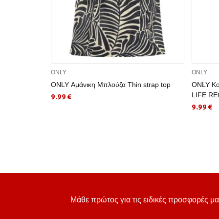
ONLY
ONLY
ONLY Αμάνικη Μπλούζα Thin strap top
ONLY Κο
LIFE RE
9.99 €
9.99 €
Μάθε πρώτος για τις ειδικές προσφορές μα