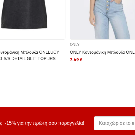
ONLY
ντομάνικη Μπλούζα ONLLUCY
ONLY Κοντομάνικη Μπλούζα ON
G S/S DETAIL GLIT TOP JRS
7.49 €
ς! -15% για την πρώτη σου παραγγελία!