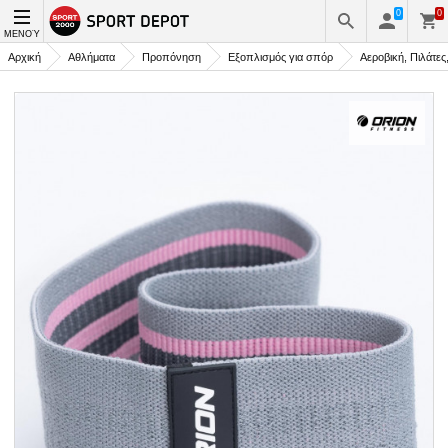
0
0
ΜΕΝΟΎ
Αρχική
Αθλήματα
Προπόνηση
Εξοπλισμός για σπόρ
Αεροβική, Πιλάτες