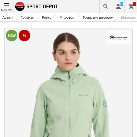
0
0
ΜΕΝΟΎ
Αρχική
Γυναίκες
Ρούχα
Μπουφάν
Τουριστικά μπουφάν
Μπουφάν W
NEW
%