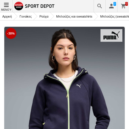
0
0
ΜΕΝΟΎ
Αρχική
Γυναίκες
Ρούχα
Μπλούζες και sweatshirts
Μπλούζες (sweatshi
-30%