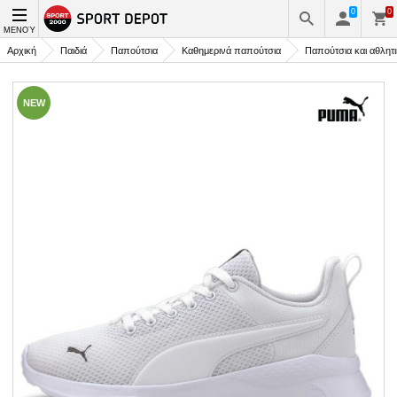
0
0
ΜΕΝΟΎ
Αρχική
Παιδιά
Παπούτσια
Καθημερινά παπούτσια
Παπούτσια και αθλητ
NEW