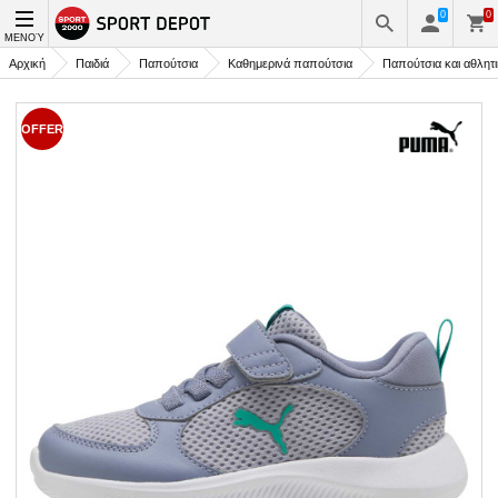
0
0
ΜΕΝΟΎ
Αρχική
Παιδιά
Παπούτσια
Καθημερινά παπούτσια
Παπούτσια και αθλητ
OFFER