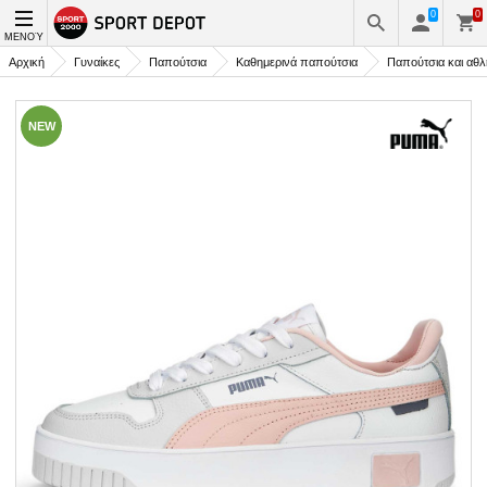
0
0
ΜΕΝΟΎ
Αρχική
Γυναίκες
Παπούτσια
Καθημερινά παπούτσια
Παπούτσια και αθλ
NEW