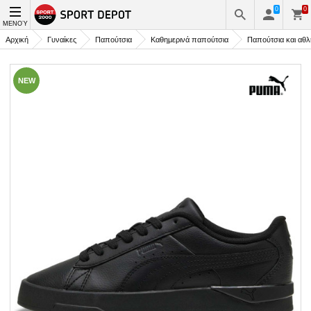
0
0
ΜΕΝΟΎ
Αρχική
Γυναίκες
Παπούτσια
Καθημερινά παπούτσια
Παπούτσια και αθλ
NEW