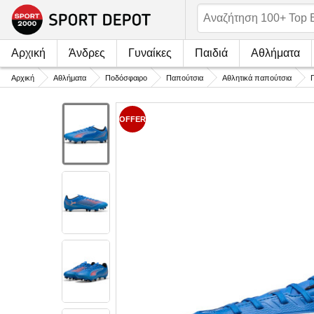
Αρχική
Άνδρες
Γυναίκες
Παιδιά
Αθλήματα
Αρχική
Αθλήματα
Ποδόσφαιρο
Παπούτσια
Αθλητικά παπούτσια
OFFER