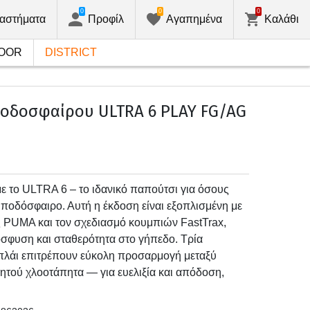
0
0
0
αστήματα
Προφίλ
Αγαπημένα
Καλάθι
OOR
DISTRICT
οδοσφαίρου ULTRA 6 PLAY FG/AG
με το ULTRA 6 – το ιδανικό παπούτσι για όσους
ο ποδόσφαιρο. Αυτή η έκδοση είναι εξοπλισμένη με
UMA και τον σχεδιασμό κουμπιών FastTrax,
φυση και σταθερότητα στο γήπεδο. Τρία
πλάι επιτρέπουν εύκολη προσαρμογή μεταξύ
ητού χλοοτάπητα — για ευελιξία και απόδοση,