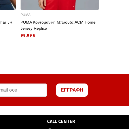
PUMA
PUMA
mar JR
PUMA Κοντομάνικη Μπλούζα ACM Home
PUMA
Jersey Replica
15.00 €
99.99 €
ΕΓΓΡΑΦΗ
CALL CENTER