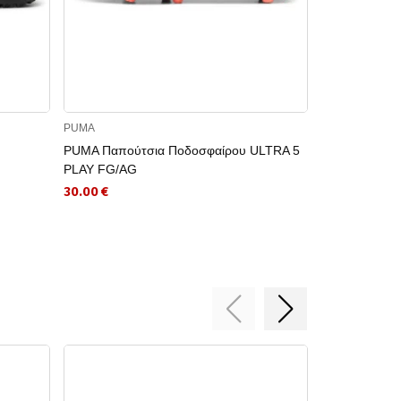
PUMA
PUMA
PUMA Παπούτσια Ποδοσφαίρου ULTRA 5
PUMA Παπούτ
PLAY FG/AG
ATTACANTO 
30.00 €
22.50 €