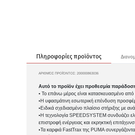
Πληροφορίες προϊόντος
Διανο
ΑΡΙΘΜΌΣ ΠΡΟΪΌΝΤΟΣ:
200000863036
PUMA-108532
Αυτό το προϊόν έχει προθεσμία παράδοση
• Το επάνω μέρος είναι κατασκευασμένο από 
•Η υφασμάτινη εσωτερική επένδυση προσφέρ
•Ειδικά σχεδιασμένο πλαίσιο στήριξης με αν
•Η τεχνολογία SPEEDSYSTEM συνδυάζει ελαφ
επιστροφή ενέργειας και εκρηκτική επιτάχυνσ
•Τα καρφιά FastTrax της PUMA συνεργάζοντα