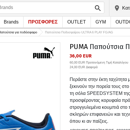
Kατ
Brands
ΠΡΟΣΦΟΡΕΣ
OUTLET
GYM
OUTD
Παπούτσια για ποδόσφαιρο
Παπούτσια Ποδοσφαίρου ULTRA 6 PLAY FG/AG
PUMA
Παπούτσια Π
36,00 EUR
60,00 EUR Προτεινόμενη Τιμή Καταλόγου
24,00 EUR Διαφορά
Περάστε στην έκτη ταχύτητα 
ξεκινούν την πορεία τους στ
τη σόλα SPEEDSYSTEM της P
προσφέροντας κορυφαία πρόσ
στρογγυλεμένα κουμπιά στο 
σκληρών επιφανειών και τεχν
όπου κι αν παίζεις.