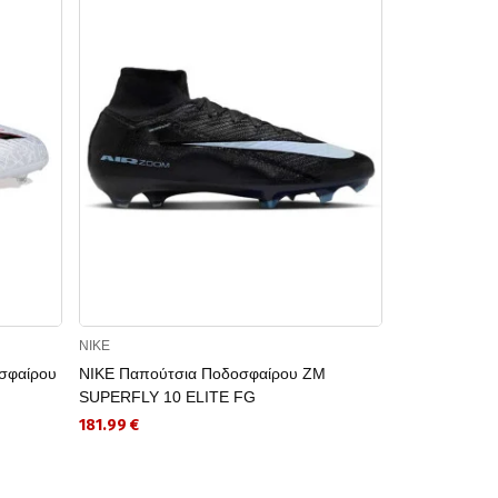
NIKE
ADIDAS
σφαίρου
NIKE Παπούτσια Ποδοσφαίρου ZM
ADIDAS Παπο
SUPERFLY 10 ELITE FG
Predator Club
181.99 €
44.99 €