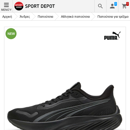
0
0
ΜΕΝΟΎ
Αρχική
Άνδρες
Παπούτσια
Αθλητικά παπούτσια
Παπούτσια για τρέξιμο
NEW