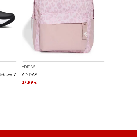
ADIDAS
NIKE
kdown 7
ADIDAS
NIKE Αθλητικ
ESSENTIAL A
27.99 €
17.99 €