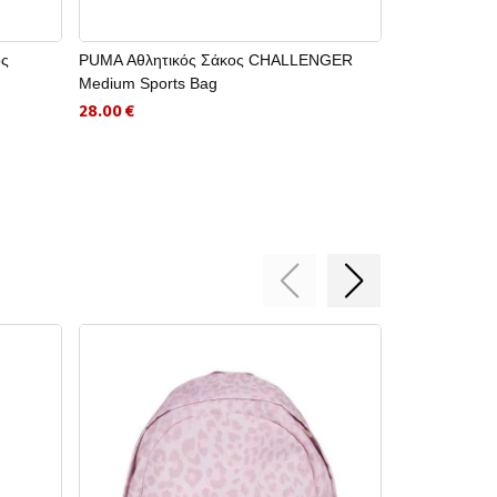
ς
PUMA Αθλητικός Σάκος CHALLENGER
PUMA Σακίδι
Medium Sports Bag
15.60 €
28.00 €