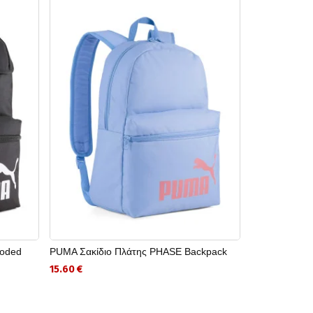
ooded
PUMA Σακίδιο Πλάτης PHASE Backpack
WITEBLAZE Γ
15.60 €
12.00 €