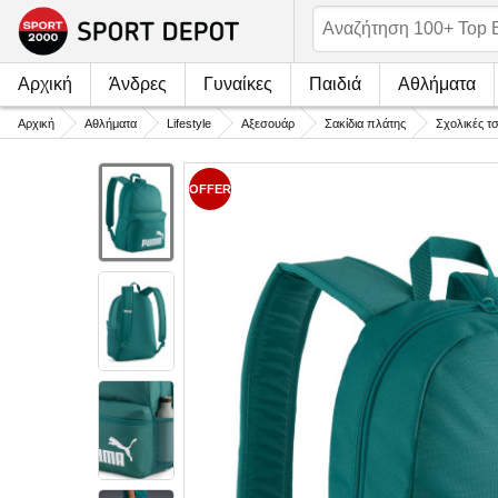
Αρχική
Άνδρες
Γυναίκες
Παιδιά
Αθλήματα
Αρχική
Αθλήματα
Lifestyle
Αξεσουάρ
Σακίδια πλάτης
Σχολικές τ
OFFER