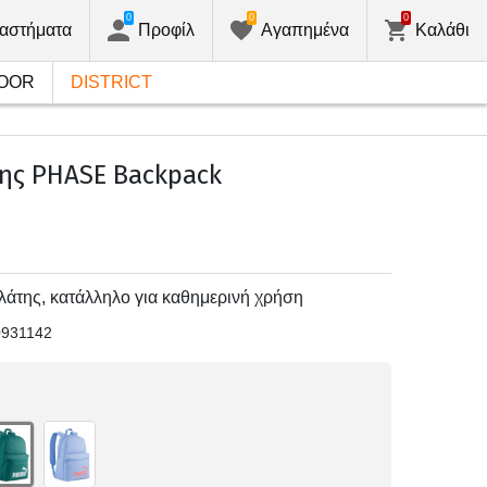
0
0
0
αστήματα
Προφίλ
Αγαπημένα
Καλάθι
OOR
DISTRICT
ης PHASE Backpack
πλάτης, κατάλληλο για καθημερινή χρήση
0931142