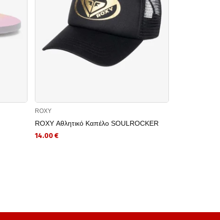
ROXY
ROXY
ROXY Αθλητικό Καπέλο SOULROCKER
ROXY Αθλητι
14.00 €
27.00 €