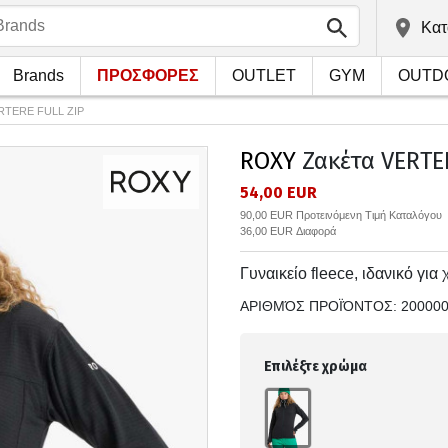
Kατ
Brands
ΠΡΟΣΦΟΡΕΣ
OUTLET
GYM
OUTD
RTERE FULL ZIP
ROXY
Ζακέτα VERTE
54,00 EUR
90,00 EUR Προτεινόμενη Τιμή Καταλόγου
36,00 EUR Διαφορά
Γυναικείο fleece, ιδανικό για
ΑΡΙΘΜΌΣ ΠΡΟΪΌΝΤΟΣ:
20000
Επιλέξτε χρώμα