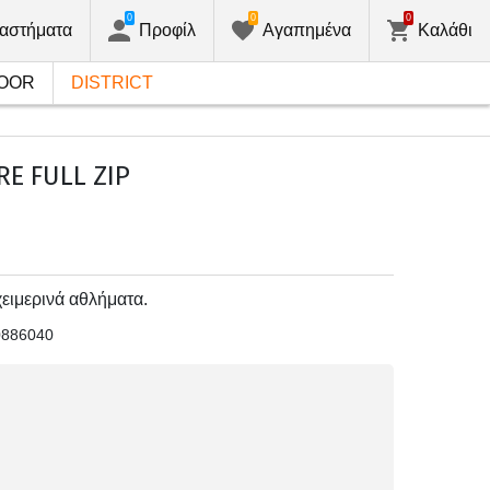
0
0
0
αστήματα
Προφίλ
Αγαπημένα
Καλάθι
OOR
DISTRICT
RE FULL ZIP
 χειμερινά αθλήματα.
0886040