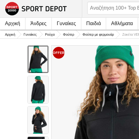
Αρχική
Άνδρες
Γυναίκες
Παιδιά
Αθλήματα
Αρχική
Γυναίκες
Ρούχα
Φούτερ
Φούτερ με φερμουάρ
Ζακέτα VE
OFFER