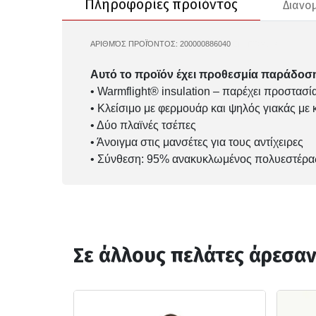
Πληροφορίες προϊόντος
Διανο
ΑΡΙΘΜΌΣ ΠΡΟΪΌΝΤΟΣ:
200000886040
ERJFT04974
Αυτό το προϊόν έχει προθεσμία παράδοση
• Warmflight® insulation – παρέχει προστασί
• Κλείσιμο με φερμουάρ και ψηλός γιακάς με 
• Δύο πλαϊνές τσέπες
• Άνοιγμα στις μανσέτες για τους αντίχειρες
• Σύνθεση: 95% ανακυκλωμένος πολυεστέρα
Σε άλλους πελάτες άρεσα