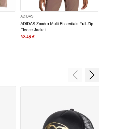
ADIDAS
COLUMBIA
ADIDAS Ζακέτα Multi Essentials Full-Zip
COLUMBIA Ζα
Fleece Jacket
Printed Full Z
32.49 €
35.97 €