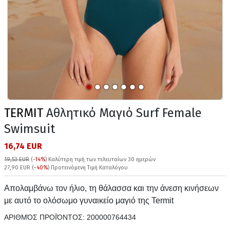
TERMIT
Αθλητικό Μαγιό Surf Female
Swimsuit
16,74 EUR
19,53 EUR
(
-14%
)
Καλύτερη τιμή των τελευταίων 30 ημερών
27,90 EUR (
-40%
) Προτεινόμενη Τιμή Καταλόγου
Απολαμβάνω τον ήλιο, τη θάλασσα και την άνεση κινήσεων
με αυτό το ολόσωμο γυναικείο μαγιό της Termit
ΑΡΙΘΜΌΣ ΠΡΟΪΌΝΤΟΣ:
200000764434