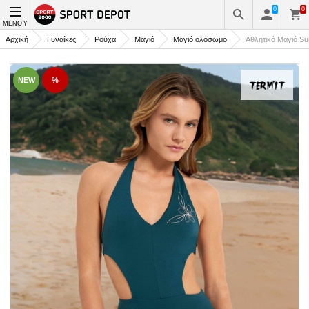
0
0
ΜΕΝΟΎ
Αρχική
Γυναίκες
Ρούχα
Μαγιό
Μαγιό ολόσωμο
Αθλητικό Μαγιό Su
NEW
%