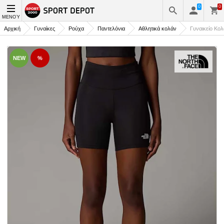
0
0
ΜΕΝΟΎ
Αρχική
Γυναίκες
Ρούχα
Παντελόνια
Αθλητικά κολάν
Γυναικείο Κ
NEW
%