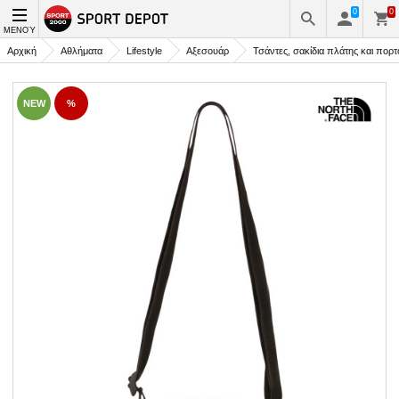
0
0
ΜΕΝΟΎ
Αρχική
Αθλήματα
Lifestyle
Αξεσουάρ
Τσάντες, σακίδια πλάτης και πορ
NEW
%