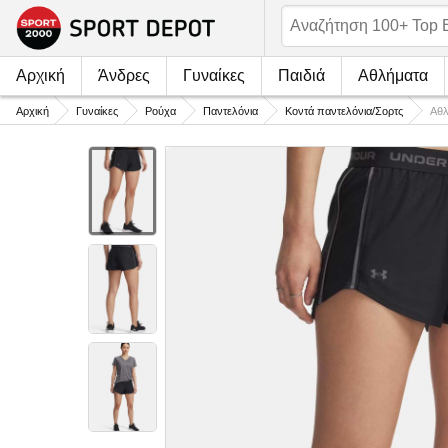
Αρχική
Άνδρες
Γυναίκες
Παιδιά
Αθλήματα
Αρχική
Γυναίκες
Ρούχα
Παντελόνια
Κοντά παντελόνια/Σορτς
Αθλ