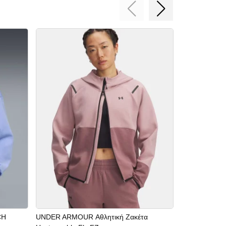
CH
UNDER ARMOUR Αθλητική Ζακέτα
NIKE Κοντομ