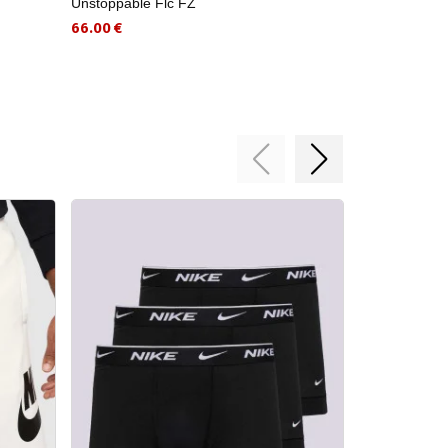
Unstoppable Flc FZ
LSE AIR BOX
66.00 €
35.00 €