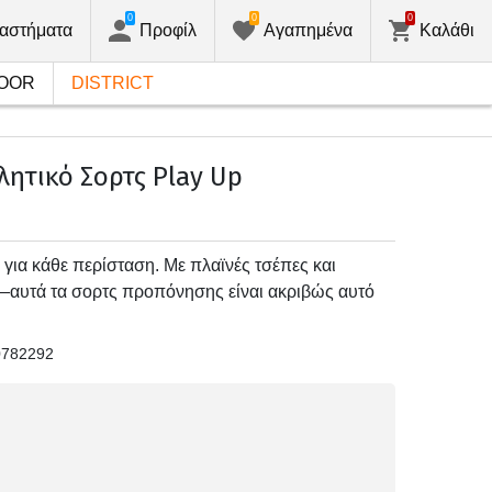
0
0
0
αστήματα
Προφίλ
Αγαπημένα
Καλάθι
OOR
DISTRICT
ητικό Σορτς Play Up
 για κάθε περίσταση. Με πλαϊνές τσέπες και
αυτά τα σορτς προπόνησης είναι ακριβώς αυτό
0782292