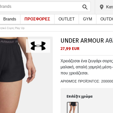
Kατ
Brands
ΠΡΟΣΦΟΡΕΣ
OUTLET
GYM
OUTD
ητικό Σορτς Play Up
UNDER ARMOUR
Αθλ
27,99 EUR
Χρειάζεσαι ένα ζευγάρι σορτς
μαλακή, απαλή χαμηλή μέση—
που χρειάζεσαι.
ΑΡΙΘΜΌΣ ΠΡΟΪΌΝΤΟΣ:
20000
Επιλέξτε χρώμα