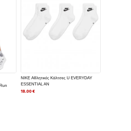
NIKE Αθλητικές Κάλτσες U EVERYDAY
LOTTO FITNE
ESSENTIAL AN
RUN 14км/3.
 Run
18.00 €
369.00 €