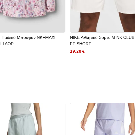
 Παιδικό Μπουφάν NKFMAXI
NIKE Αθλητικό Σορτς M NK CLU
LI AOP
FT SHORT
29.20 €