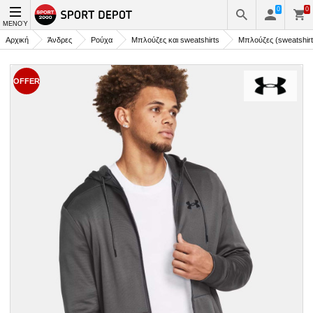
0
0
ΜΕΝΟΎ
Αρχική
Άνδρες
Ρούχα
Μπλούζες και sweatshirts
Μπλούζες (sweatshir
OFFER