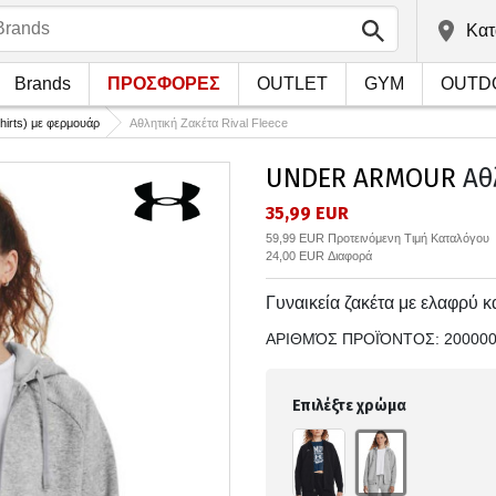
Kατ
Brands
ΠΡΟΣΦΟΡΕΣ
OUTLET
GYM
OUTD
irts) με φερμουάρ
Αθλητική Ζακέτα Rival Fleece
UNDER ARMOUR
Αθλ
35,99 EUR
59,99 EUR Προτεινόμενη Τιμή Καταλόγου
24,00 EUR Διαφορά
Γυναικεία ζακέτα με ελαφρύ 
ΑΡΙΘΜΌΣ ΠΡΟΪΌΝΤΟΣ:
20000
Επιλέξτε χρώμα