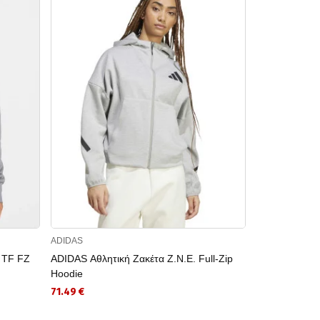
ADIDAS
NIKE
 TF FZ
ADIDAS Αθλητική Ζακέτα Z.N.E. Full-Zip
NIKE Αθλητι
Hoodie
WR FZ HDY
71.49 €
77.99 €