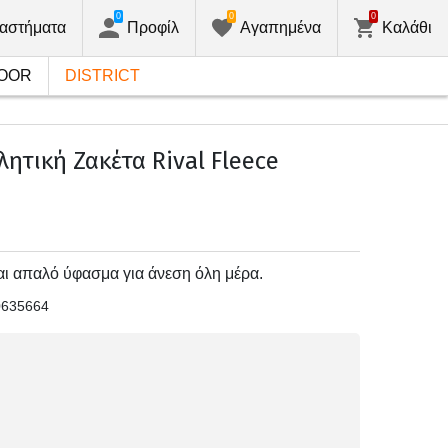
0
0
0
αστήματα
Προφίλ
Αγαπημένα
Καλάθι
OOR
DISTRICT
ητική Ζακέτα Rival Fleece
και απαλό ύφασμα για άνεση όλη μέρα.
0635664