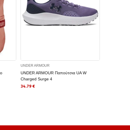
UNDER ARMOUR
UNDER ARMO
ο
UNDER ARMOUR Παπούτσια UA W
UNDER ARMOU
Charged Surge 4
27.99 €
34.79 €