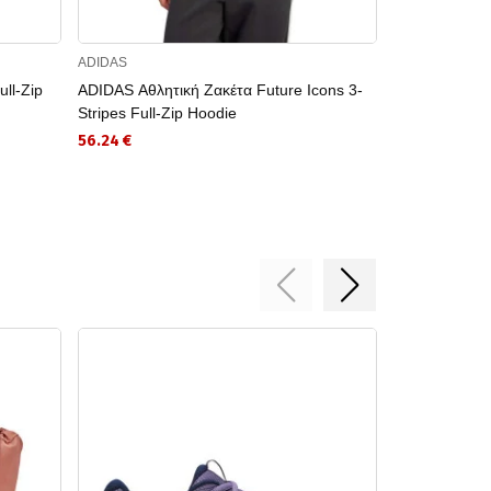
ADIDAS
PUMA
ll-Zip
ADIDAS Αθλητική Ζακέτα Future Icons 3-
PUMA Αθλητι
Stripes Full-Zip Hoodie
SENSE Full-Zi
56.24 €
55.99 €