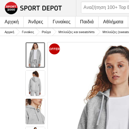
Αρχική
Άνδρες
Γυναίκες
Παιδιά
Αθλήματα
Αρχική
Γυναίκες
Ρούχα
Μπλούζες και sweatshirts
Μπλούζες (sweatsh
OFFER