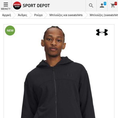
0
0
ΜΕΝΟΎ
Αρχική
Άνδρες
Ρούχα
Μπλούζες και sweatshirts
Μπλούζες (sweatshir
NEW