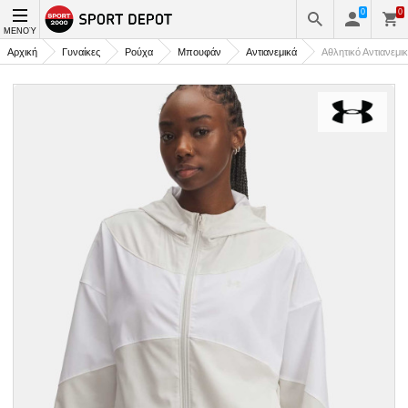
0
0
ΜΕΝΟΎ
Αρχική
Γυναίκες
Ρούχα
Μπουφάν
Αντιανεμικά
Αθλητικό Αντιανεμι