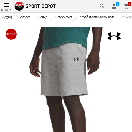
0
0
ΜΕΝΟΎ
Αρχική
Άνδρες
Ρούχα
Παντελόνια
Κοντά παντελόνια/Σορτς
Αθλητι
OFFER