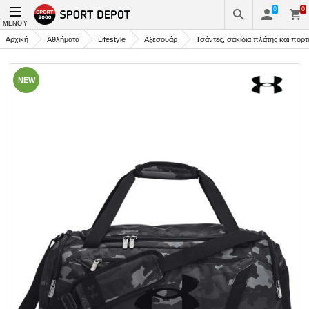
0
0
ΜΕΝΟΎ
Αρχική
Αθλήματα
Lifestyle
Αξεσουάρ
Τσάντες, σακίδια πλάτης και πορ
NEW