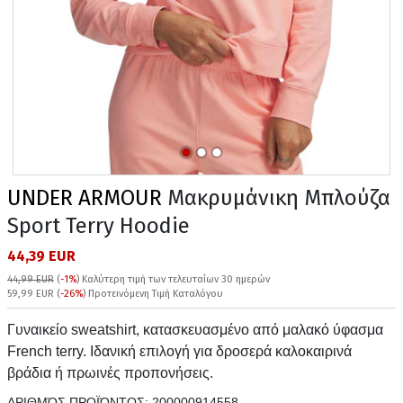
UNDER ARMOUR
Μακρυμάνικη Μπλούζα
Sport Terry Hoodie
44,39 EUR
44,99 EUR
(
-1%
)
Καλύτερη τιμή των τελευταίων 30 ημερών
59,99 EUR (
-26%
) Προτεινόμενη Τιμή Καταλόγου
Γυναικείο sweatshirt, κατασκευασμένο από μαλακό ύφασμα
French terry. Ιδανική επιλογή για δροσερά καλοκαιρινά
βράδια ή πρωινές προπονήσεις.
ΑΡΙΘΜΌΣ ΠΡΟΪΌΝΤΟΣ:
200000914558