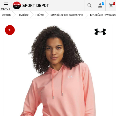
0
0
ΜΕΝΟΎ
Αρχική
Γυναίκες
Ρούχα
Μπλούζες και sweatshirts
Μπλούζες (sweatshi
%