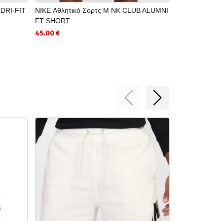
 DRI-FIT
NIKE Αθλητικό Σορτς M NK CLUB ALUMNI
NIKE Αθλητικ
FT SHORT
UNLIMITED W
45.00 €
27.50 €