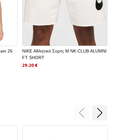
ain 26
NIKE Αθλητικό Σορτς M NK CLUB ALUMNI
ADIDAS Κοντο
FT SHORT
Home Jersey
29.20 €
71.50 €