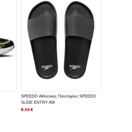
C
SPEEDO Αθλητικές Παντόφλες SPEEDO
ORION Αλτήρα
SLIDE ENTRY AM
16.00 €
8.50 €