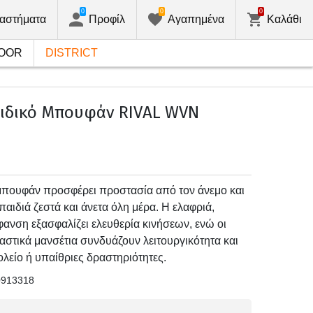
0
0
0
αστήματα
Προφίλ
Αγαπημένα
Καλάθι
OOR
DISTRICT
ιδικό Μπουφάν RIVAL WVN
 μπουφάν προσφέρει προστασία από τον άνεμο και
παιδιά ζεστά και άνετα όλη μέρα. Η ελαφριά,
φανση εξασφαλίζει ελευθερία κινήσεων, ενώ οι
αστικά μανσέτια συνδυάζουν λειτουργικότητα και
χολείο ή υπαίθριες δραστηριότητες.
0913318