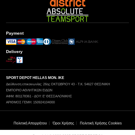
Payment
Delivery
SPORT DEPOT HELLAS ΜΟΝ. ΙΚΕ
Διεύθυνση επικοινωνίας: 26ης ΟΚΤΩΒΡΙΟΥ 43 - Τ.Κ. 54627 ΘΕΣ/ΝΙΚΗ
ΕΜΠΟΡΙΟ ΑΘΛΗΤΙΚΩΝ ΕΙΔΩΝ
ΑΦΜ: 801178361 - ΔΟΥ: Ε' ΘΕΣΣΑΛΟΝΙΚΗΣ
ΑΡΙΘΜΟΣ ΓΕΜΗ: 150924104000
Πολιτική Απορρήτου
Όροι Χρήσης
Πολιτική Χρήσης Cookies