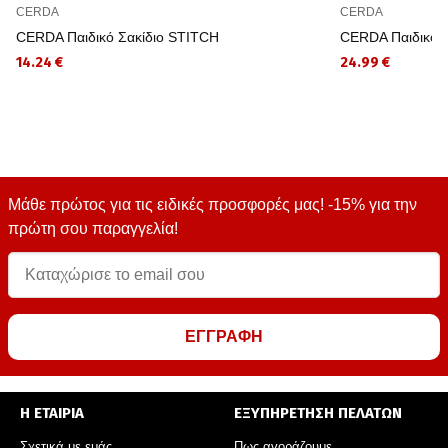
CERDA
CERDA
CERDA Παιδικό Σακίδιο STITCH
CERDA Παιδικό 
14.24 €
24.99 €
Μάθε πρώτος για τις ειδικές προσφορές μας! -15% για την
πρώτη σου παραγγελία!
ΕΓΓΡΑΦΗ
Η ΕΤΑΙΡΙΑ
ΕΞΥΠΗΡΕΤΗΣΗ ΠΕΛΑΤΩΝ
Σχετικά με εμάς
Πως αγοράζουμε