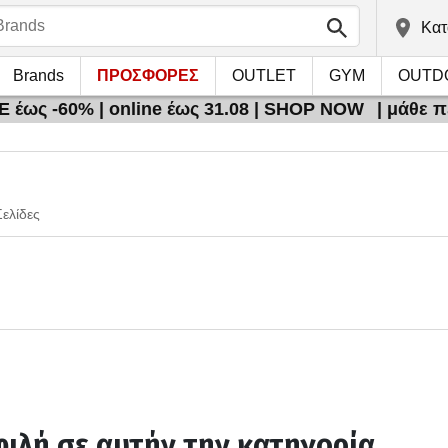
Kατ
Brands
ΠΡΟΣΦΟΡΕΣ
OUTLET
GYM
OUTD
 έως -60% | online έως 31.08 | SHOP NOW
| μάθε 
Σελίδες
ιλή σε αυτήν την κατηγορία