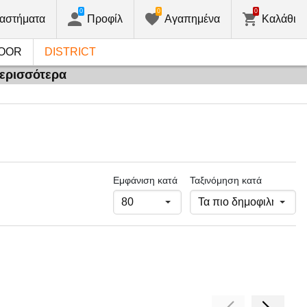
0
0
0
αστήματα
Προφίλ
Αγαπημένα
Καλάθι
OOR
DISTRICT
περισσότερα
Εμφάνιση κατά
Ταξινόμηση κατά