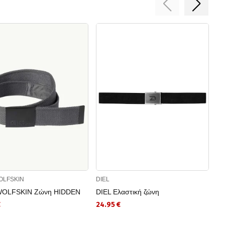
OLFSKIN
DIEL
DI
WOLFSKIN Ζώνη HIDDEN
DIEL Ελαστική ζώνη
DI
€
24.95 €
14