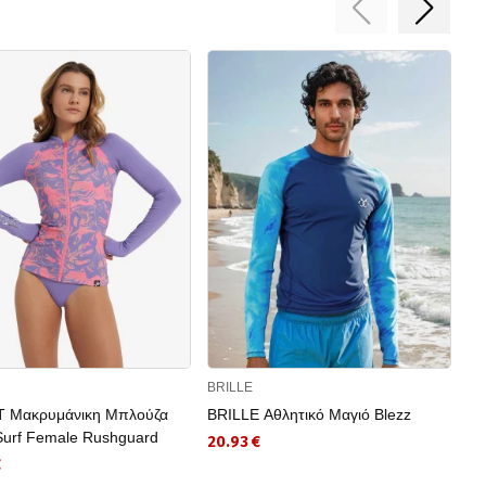
BRILLE
TE
 Μακρυμάνικη Μπλούζα
BRILLE Αθλητικό Mαγιό Blezz
TE
Surf Female Rushguard
Me
20.93 €
€
14