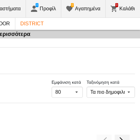
0
0
0
αστήματα
Προφίλ
Αγαπημένα
Καλάθι
OOR
DISTRICT
περισσότερα
Εμφάνιση κατά
Ταξινόμηση κατά