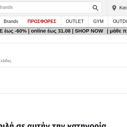
Kατ
Brands
ΠΡΟΣΦΟΡΕΣ
OUTLET
GYM
OUTD
 έως -60% | online έως 31.08 | SHOP NOW
| μάθε 
Σελίδες
ιλή σε αυτήν την κατηγορία