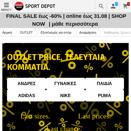
0
0
ΜΕΝΟΎ
FINAL SALE έως -60% | online έως 31.08 | SHOP
NOW
| μάθε περισσότερα
Αρχική
OUTLET
Εξοπλισμός για σπόρ
Αναρρίχηση
Καθίσματα, ζώνες 
OUTLET PRICE. ΤΕΛΕΥΤΑΙΑ
ΚΟΜΜΑΤΙΑ.
AΝΔΡΕΣ
ΓΥΝΑIΚΕΣ
ΠΑΙΔΙA
ADIDAS
NIKE
PUMA
Last sizes.
Last prices.
Last chance.