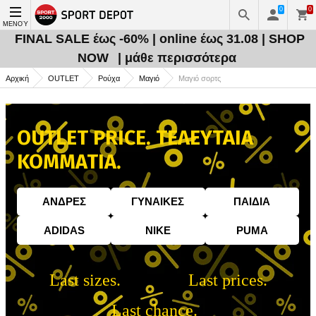
0
0
ΜΕΝΟΎ
FINAL SALE έως -60% | online έως 31.08 | SHOP
NOW
| μάθε περισσότερα
Αρχική
OUTLET
Ρούχα
Μαγιό
Μαγιό σορτς
OUTLET PRICE. ΤΕΛΕΥΤΑΙΑ
ΚΟΜΜΑΤΙΑ.
AΝΔΡΕΣ
ΓΥΝΑIΚΕΣ
ΠΑΙΔΙA
ADIDAS
NIKE
PUMA
Last sizes.
Last prices.
Last chance.