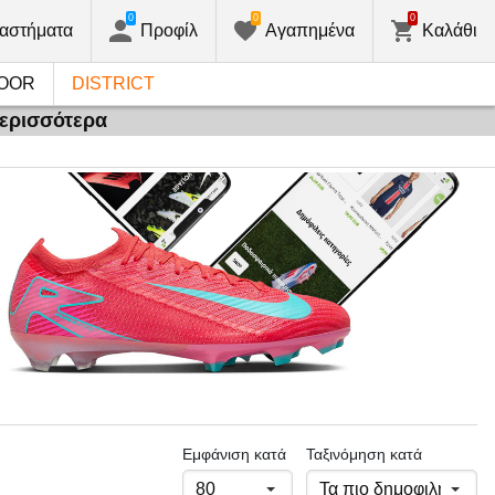
0
0
0
αστήματα
Προφίλ
Αγαπημένα
Καλάθι
OOR
DISTRICT
περισσότερα
Εμφάνιση κατά
Ταξινόμηση κατά