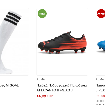
NEW
OFFE
PUMA
PUMA
τσες Μ GOAL
Παιδικά Ποδοσφαιρικά Παπούτσια
Παπού
ATTACANTO II FG/AG Jr
6 PLA
44,99 EUR
36,00
60,00 E
24,00 