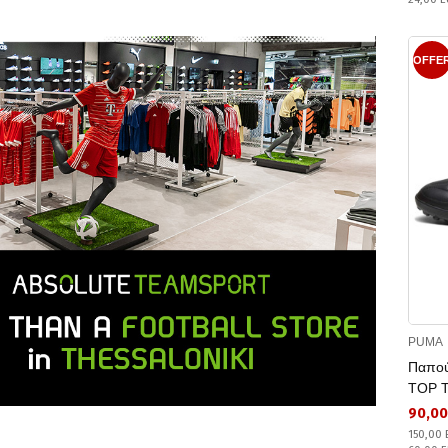
OFFE
PUMA
Παπού
TOP 
90,00
150,00 