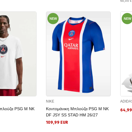
60,00 
NEW
NEW
NIKE
ADIDA
Μπλούζα PSG M NK
Κοντομάνικη Μπλούζα PSG M NK
64,99
DF JSY SS STAD HM 26/27
109,99 EUR