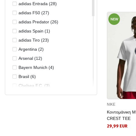
37/39 (4)
adidas Entrada (28)
38 (25)
adidas F50 (27)
NEW
38 1/2 (8)
adidas Predator (26)
38 2/3 (16)
adidas Spain (1)
39 (4)
adidas Tiro (23)
40 (11)
Argentina (2)
40 1/2 (3)
Arsenal (12)
40 2/3 (2)
Bayern Munich (4)
40/42 (4)
Brasil (6)
41 (8)
Chelsea F.C. (3)
41 1/3 (9)
Colombia (1)
42 (26)
England (2)
NIKE
42 1/2 (18)
Κοντομάνικη 
Erling Haaland (9)
CREST TEE
42 2/3 (12)
FC Barcelona (10)
29,99 EUR
43 (16)
France (3)