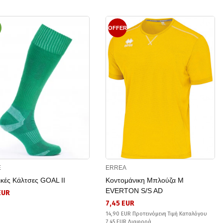
OFFER
E
ERREA
ικές Κάλτσες GOAL II
Κοντομάνικη Μπλούζα Μ
EVERTON S/S AD
EUR
7,45 EUR
14,90 EUR Προτεινόμενη Τιμή Καταλόγου
7,45 EUR Διαφορά