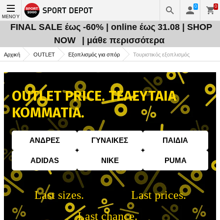
0
0
ΜΕΝΟΎ
FINAL SALE έως -60% | online έως 31.08 | SHOP
NOW
| μάθε περισσότερα
Αρχική
OUTLET
Εξοπλισμός για σπόρ
Τουριστικός εξοπλισμός
OUTLET PRICE. ΤΕΛΕΥΤΑΙΑ
ΚΟΜΜΑΤΙΑ.
AΝΔΡΕΣ
ΓΥΝΑIΚΕΣ
ΠΑΙΔΙA
ADIDAS
NIKE
PUMA
Last sizes.
Last prices.
Last chance.