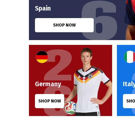
Spain
SHOP NOW
Germany
Ital
SHOP NOW
SHO