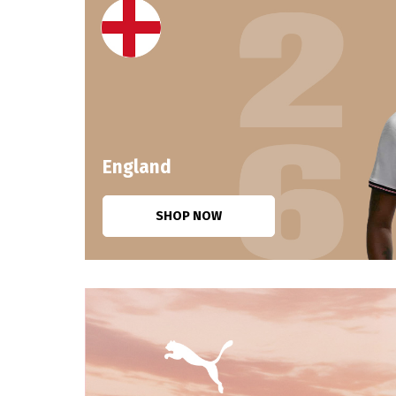
England
SHOP NOW